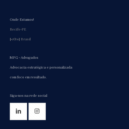
Onde Estamos!
Recife-PE
[<O>]
Brasil
MFG – Advogados
Advocacia estratégica e personalizada
com foco em resultado.
Siga-nos na rede social