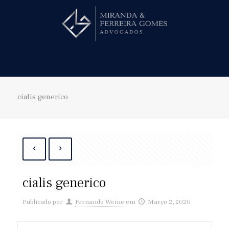
Hire us!
cialis generico
cialis generico
Publicado por
Fernando Weine
em
Março 2, 2020