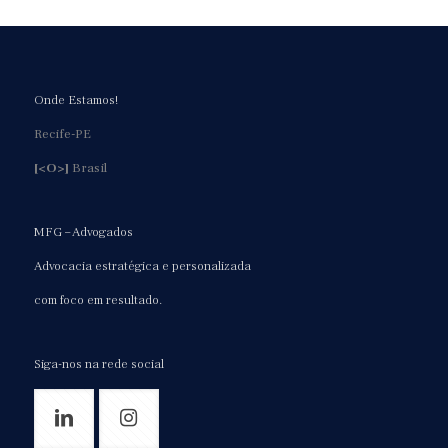
Onde Estamos!
Recife-PE
[<O>]
Brasil
MFG – Advogados
Advocacia estratégica e personalizada
com foco em resultado.
Siga-nos na rede social