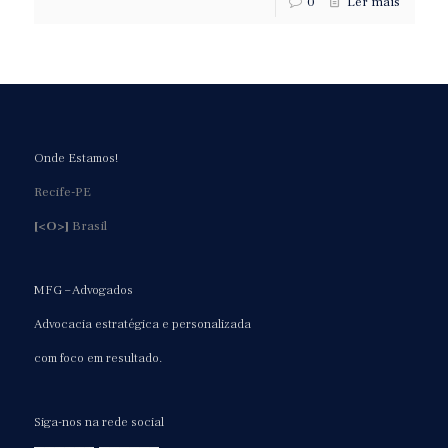
0
Ler mais
Onde Estamos!
Recife-PE
[<O>]
Brasil
MFG – Advogados
Advocacia estratégica e personalizada
com foco em resultado.
Siga-nos na rede social