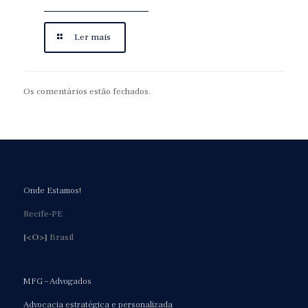
Ler mais
Os comentários estão fechados.
Onde Estamos!
Recife-PE
[<O>]
Brasil
MFG – Advogados
Advocacia estratégica e personalizada