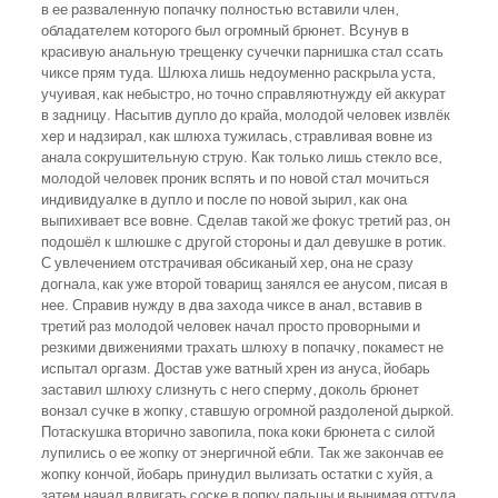
в ее разваленную попачку полностью вставили член,
обладателем которого был огромный брюнет. Всунув в
красивую анальную трещенку сучечки парнишка стал ссать
чиксе прям туда. Шлюха лишь недоуменно раскрыла уста,
учуивая, как небыстро, но точно справляютнужду ей аккурат
в задницу. Насытив дупло до крайа, молодой человек извлёк
хер и надзирал, как шлюха тужилась, стравливая вовне из
анала сокрушительную струю. Как только лишь стекло все,
молодой человек проник вспять и по новой стал мочиться
индивидуалке в дупло и после по новой зырил, как она
выпихивает все вовне. Сделав такой же фокус третий раз, он
подошёл к шлюшке с другой стороны и дал девушке в ротик.
С увлечением отстрачивая обсиканый хер, она не сразу
догнала, как уже второй товарищ занялся ее анусом, писая в
нее. Справив нужду в два захода чиксе в анал, вставив в
третий раз молодой человек начал просто проворными и
резкими движениями трахать шлюху в попачку, покамест не
испытал оргазм. Достав уже ватный хрен из ануса, йобарь
заставил шлюху слизнуть с него сперму, доколь брюнет
вонзал сучке в жопку, ставшую огромной раздоленой дыркой.
Потаскушка вторично завопила, пока коки брюнета с силой
лупились о ее жопку от энергичной ебли. Так же закончав ее
жопку кончой, йобарь принудил вылизать остатки с хуйя, а
затем начал вдвигать соске в попку пальцы и вынимая оттуда