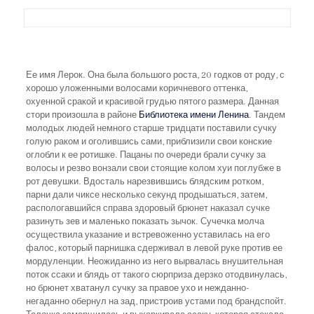
Ее имя Лерок. Она была большого роста, 20 годков от роду, с
хорошо уложенными волосами коричневого оттенка,
охуенной сракой и красивой грудью пятого размера. Данная
стори произошла в районе
Библиотека имени Ленина
. Тандем
молодых людей немного старше тридцати поставили сучку
голую раком и оголившись сами, приблизили свои конские
оглобли к ее ротишке. Пацаны по очереди брали сучку за
волосы и резво вонзали свои стоящие колом хуи поглубже в
рот девушки. Вдосталь нарезвившись блядским ротком,
парни дали чиксе несколько секунд продышаться, затем,
распологавшийся справа здоровый брюнет наказал сучке
разинуть зев и маленько показать зычок. Сучечка молча
осуществила указание и встревоженно уставилась на его
фалос, который парнишка сдерживал в левой руке против ее
мордуленции. Неожиданно из него вырвалась внушительная
поток ссаки и блядь от такого сюрприза дерзко отодвинулась,
но брюнет хватанул сучку за правое ухо и нежданно-
негаданно обернул на зад, пристроив устами под брандспойт.