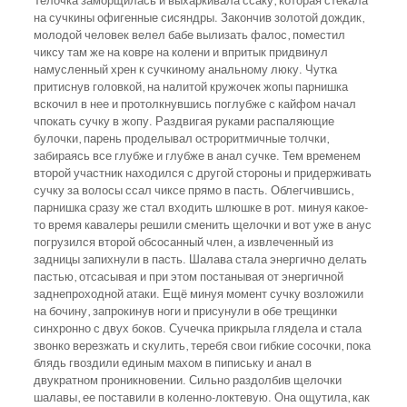
Телочка заморщилась и выхаркивала ссаку, которая стекала
на сучкины офигенные сисяндры. Закончив золотой дождик,
молодой человек велел бабе вылизать фалос, поместил
чиксу там же на ковре на колени и впритык придвинул
намусленный хрен к сучкиному анальному люку. Чутка
притиснув головкой, на налитой кружочек жопы парнишка
вскочил в нее и протолкнувшись поглубже с кайфом начал
чпокать сучку в жопу. Раздвигая руками распаляющие
булочки, парень проделывал остроритмичные толчки,
забираясь все глубже и глубже в анал сучке. Тем временем
второй участник находился с другой стороны и придерживать
сучку за волосы ссал чиксе прямо в пасть. Облегчившись,
парнишка сразу же стал входить шлюшке в рот. минуя какое-
то время кавалеры решили сменить щелочки и вот уже в анус
погрузился второй обсосанный член, а извлеченный из
задницы запихнули в пасть. Шалава стала энергично делать
пастью, отсасывая и при этом постанывая от энергичной
заднепроходной атаки. Ещё минуя момент сучку возложили
на бочину, запрокинув ноги и присунули в обе трещинки
синхронно с двух боков. Сучечка прикрыла глядела и стала
звонко верезжать и скулить, теребя свои гибкие сосочки, пока
блядь гвоздили единым махом в пипиську и анал в
двукратном проникновении. Сильно раздолбив щелочки
шалавы, ее поставили в коленно-локтевую. Она ощутила, как