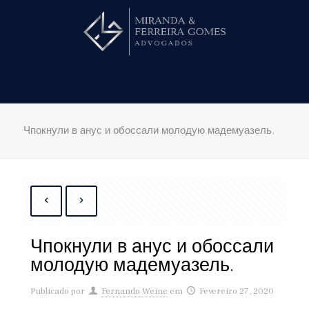
Hire us!
Чпокнули в анус и обоссали молодую мадемуазель.
Чпокнули в анус и обоссали
молодую мадемуазель.
Publicado por
Fernando Weine
em
Fevereiro 27, 2020