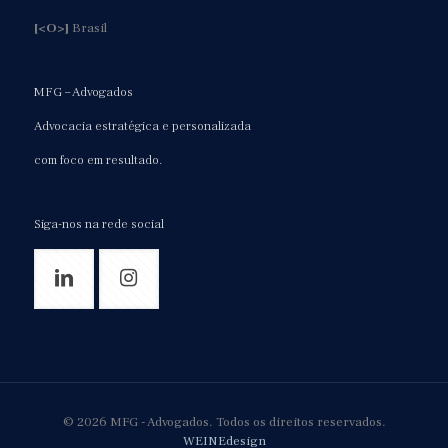
[<O>]
Brasil
MFG – Advogados
Advocacia estratégica e personalizada
com foco em resultado.
Siga-nos na rede social
© 2026 MFG - Advogados. Todos os direitos reservados.
WEINEdesign