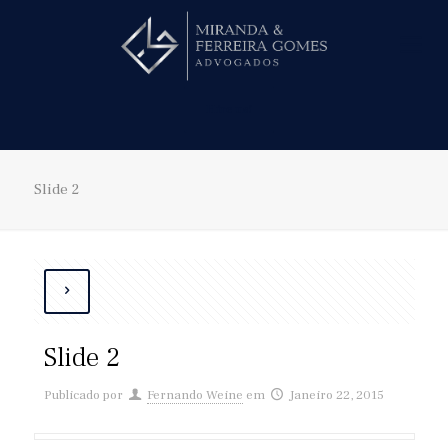
Hire us!
Slide 2
Slide 2
Publicado por
Fernando Weine
em
Janeiro 22, 2015