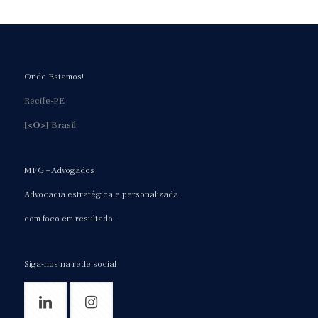
Onde Estamos!
Recife-PE
[<O>]
Brasil
MFG – Advogados
Advocacia estratégica e personalizada
com foco em resultado.
Siga-nos na rede social