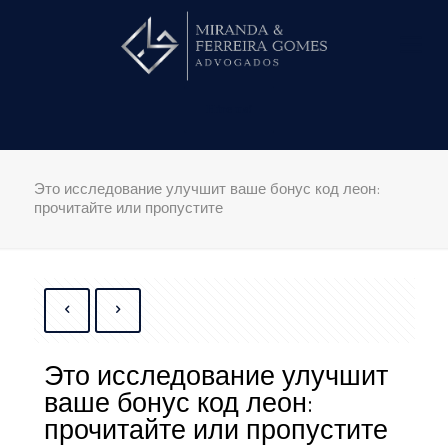
Hire us!
Это исследование улучшит ваше бонус код леон:
прочитайте или пропустите
Это исследование улучшит
ваше бонус код леон:
прочитайте или пропустите