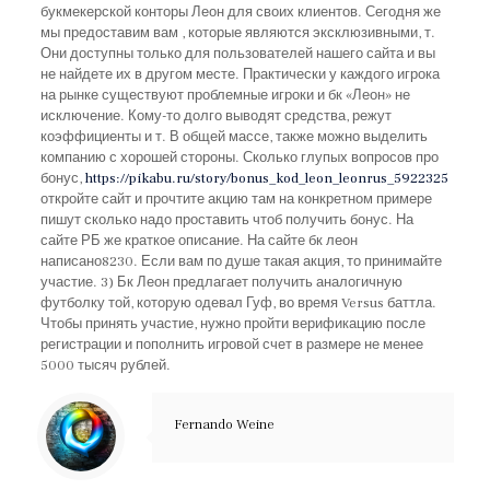
букмекерской конторы Леон для своих клиентов. Сегодня же
мы предоставим вам , которые являются эксклюзивными, т.
Они доступны только для пользователей нашего сайта и вы
не найдете их в другом месте. Практически у каждого игрока
на рынке существуют проблемные игроки и бк «Леон» не
исключение. Кому-то долго выводят средства, режут
коэффициенты и т. В общей массе, также можно выделить
компанию с хорошей стороны. Сколько глупых вопросов про
бонус,
https://pikabu.ru/story/bonus_kod_leon_leonrus_5922325
откройте сайт и прочтите акцию там на конкретном примере
пишут сколько надо проставить чтоб получить бонус. На
сайте РБ же краткое описание. На сайте бк леон
написано8230. Если вам по душе такая акция, то принимайте
участие. 3) Бк Леон предлагает получить аналогичную
футболку той, которую одевал Гуф, во время Versus баттла.
Чтобы принять участие, нужно пройти верификацию после
регистрации и пополнить игровой счет в размере не менее
5000 тысяч рублей.
Fernando Weine