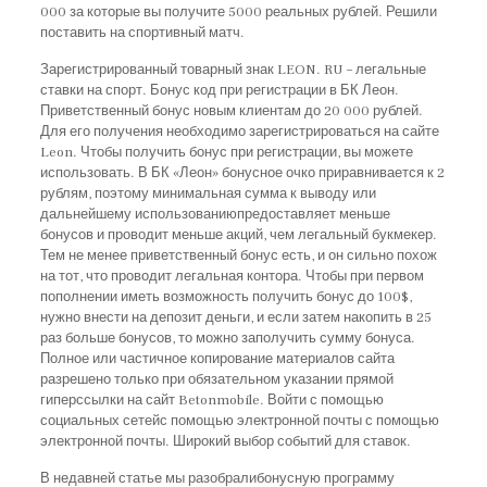
000 за которые вы получите 5000 реальных рублей. Решили
поставить на спортивный матч.
Зарегистрированный товарный знак LEON. RU – легальные
ставки на спорт. Бонус код при регистрации в БК Леон.
Приветственный бонус новым клиентам до 20 000 рублей.
Для его получения необходимо зарегистрироваться на сайте
Leon. Чтобы получить бонус при регистрации, вы можете
использовать. В БК «Леон» бонусное очко приравнивается к 2
рублям, поэтому минимальная сумма к выводу или
дальнейшему использованиюпредоставляет меньше
бонусов и проводит меньше акций, чем легальный букмекер.
Тем не менее приветственный бонус есть, и он сильно похож
на тот, что проводит легальная контора. Чтобы при первом
пополнении иметь возможность получить бонус до 100$,
нужно внести на депозит деньги, и если затем накопить в 25
раз больше бонусов, то можно заполучить сумму бонуса.
Полное или частичное копирование материалов сайта
разрешено только при обязательном указании прямой
гиперссылки на сайт Betonmobile. Войти с помощью
социальных сетейс помощью электронной почты с помощью
электронной почты. Широкий выбор событий для ставок.
В недавней статье мы разобралибонусную программу